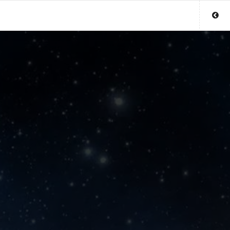
Sluit menu
UW PARAGNOSTACCOUNT
Login
Aanmaken
Wachtwoord
COPYRIGHT 08 - 2026 MOBIEL V 2.0
ONLINEPARAGNOSTEN.BE