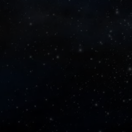
Fotoreading
Horoscoop
12
Tarotkaart
Waterman
Vissen
Getuigenissen
Ram
Belverzoek
Stier
Vragen?
Tweelingen
Info
Kreeft
Leeuw
Privacybeleid
Maagd
Desktop website
Weegschaal