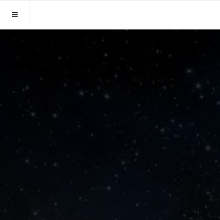
Sluit menu
MENU ONLINEPARAGNOSTEN.BE
Home
Account
Login
Aanmaken
Wachtwoord
Paragnosten
Vind paragnost