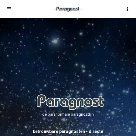
Sluit menu
Sluit menu
MENU ONLINEPARAGNOSTEN.BE
UW PARAGNOSTACCOUNT
Home
Login
Account
Aanmaken
Paragnosten
Wachtwoord
Login
Aanmaken
Vind paragnost
Wachtwoord
COPYRIGHT 08 - 2026 MOBIEL V 2.0
Fotoreading
ONLINEPARAGNOSTEN.BE
de paranormale paragnostlijn
Horoscoop
12
betrouwbare paragnosten - directe