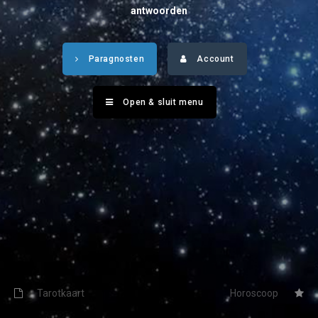
Tarotkaart
Waterman
antwoorden
Vissen
Getuigenissen
Paragnosten
Account
Ram
Belverzoek
Stier
Open & sluit menu
Vragen?
Tweelingen
Info
Kreeft
Leeuw
Privacybeleid
Maagd
Desktop website
Weegschaal
Sluit menu
Schorpioen
Boogschutter
Tarotkaart
Horoscoop
CONTACT
Steenbok